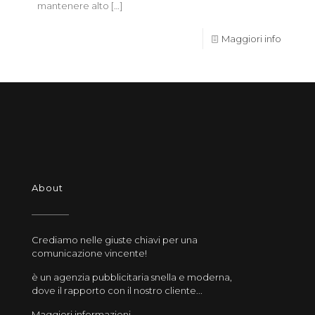
mantenere alto
[…]
Maggiori info
About
Crediamo nelle giuste chiavi per una
comunicazione vincente!
è un agenzia pubblicitaria snella e moderna,
dove il rapporto con il nostro cliente...
Maggiori informazioni