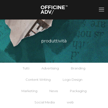
produttività
Tutti
Advertising
Branding
Content Writing
Logo Design
Marketing
News
Packaging
Social Media
web