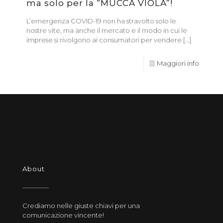
ma solo per la “MUCCA VIOLA”!
L’emergenza COVID-19 non ha stravolto solo le
nostre vite, ma anche il mercato e il modo in cui le
imprese si rivolgono ai consumatori per vendere
[…]
Maggiori info
About
Crediamo nelle giuste chiavi per una
comunicazione vincente!