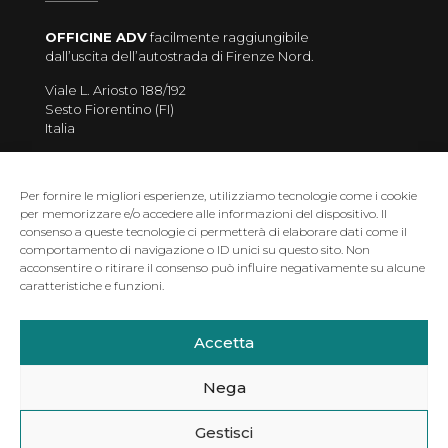
OFFICINE ADV
facilmente raggiungibile
dall’uscita dell’autostrada di Firenze Nord.
Viale L. Ariosto 188/192
Sesto Fiorentino (FI)
Italia
Per fornire le migliori esperienze, utilizziamo tecnologie come i cookie
per memorizzare e/o accedere alle informazioni del dispositivo. Il
consenso a queste tecnologie ci permetterà di elaborare dati come il
comportamento di navigazione o ID unici su questo sito. Non
acconsentire o ritirare il consenso può influire negativamente su alcune
caratteristiche e funzioni.
Accetta
Officine ADV di Miriam Sari - Via L. Ariosto 188/192 -
50019 SESTO FIORENTINO (FI) - Tel: 0559064155 - email:
miriam.sari@officineadv.it - p.iva 03167460249
Nega
Gestisci