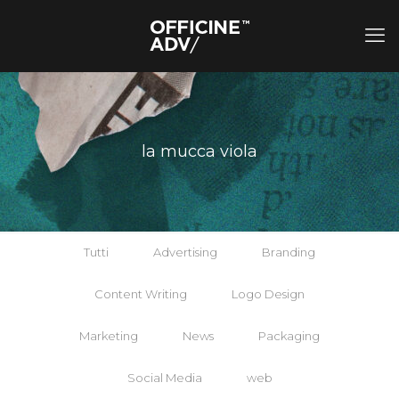
la mucca viola
Tutti
Advertising
Branding
Content Writing
Logo Design
Marketing
News
Packaging
Social Media
web