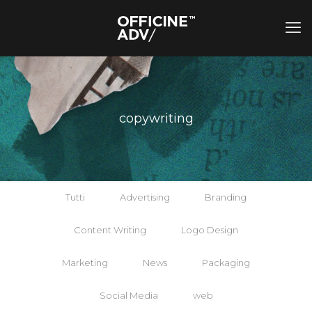
copywriting
Tutti
Advertising
Branding
Content Writing
Logo Design
Marketing
News
Packaging
Social Media
web