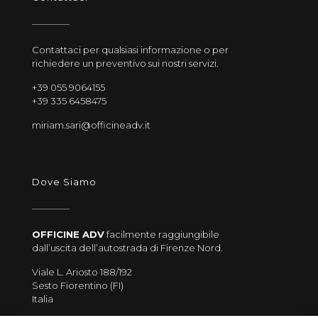
Contattaci per qualsiasi informazione o per
richiedere un preventivo sui nostri servizi.
+39 055 9064155
+39 335 6458475
miriam.sari@officineadv.it
Dove Siamo
OFFICINE ADV
facilmente raggiungibile
dall’uscita dell’autostrada di Firenze Nord.
Viale L. Ariosto 188/192
Sesto Fiorentino (FI)
Italia