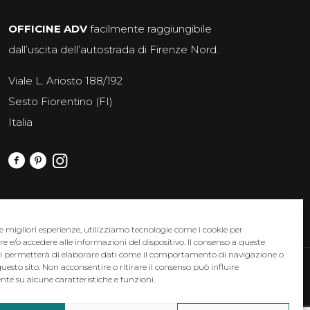
OFFICINE ADV
facilmente raggiungibile
dall’uscita dell’autostrada di Firenze Nord.
Viale L. Ariosto 188/192
Sesto Fiorentino (FI)
Italia
le migliori esperienze, utilizziamo tecnologie come i cookie per
e/o accedere alle informazioni del dispositivo. Il consenso a queste
ci permetterà di elaborare dati come il comportamento di navigazione o
questo sito. Non acconsentire o ritirare il consenso può influire
: miriam.sari@officineadv.it - p.iva 03167460249
te su alcune caratteristiche e funzioni.