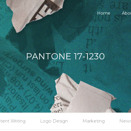
Home
Abo
PANTONE 17-1230
tent Writing
Logo Design
Marketing
New