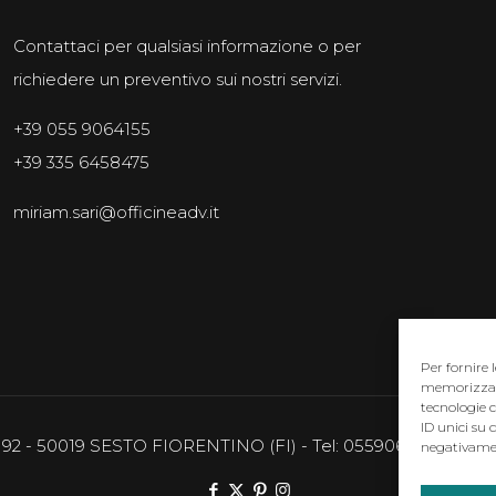
Contattaci per qualsiasi informazione o per
richiedere un preventivo sui nostri servizi.
+39 055 9064155
+39 335 6458475
miriam.sari@officineadv.it
Per fornire 
memorizzare 
tecnologie 
ID unici su 
8/192 - 50019 SESTO FIORENTINO (FI) - Tel: 0559064155 - email
negativamen