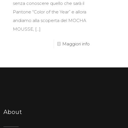
senza conoscere quello che sarà il
Pantone “Color of the Year” e allora
andiamo alla scoperta del MOCHA
MOUSSE,
[…]
Maggiori info
About