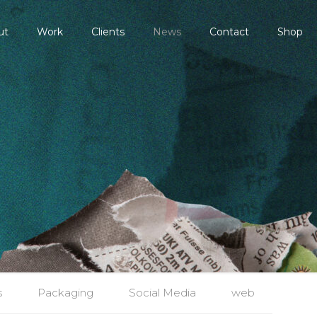
ut
Work
Clients
News
Contact
Shop
s
Packaging
Social Media
web