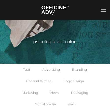
psicologia dei colori
Tutti
Advertising
Branding
Content Writing
Logo Design
Marketing
News
Packaging
Social Media
web