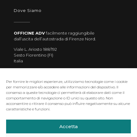
Dove Siamo
OFFICINE ADV
facilmente raggiungibile
dall’uscita dell’autostrada di Firenze Nord.
Viale L. Ariosto 188/192
Sesto Fiorentino (FI)
Italia
Per fornire le migliori esperienze, utilizziamo tecnologie come i cookie
per memorizzare e/o accedere alle informazioni del dispositivo. Il
consenso a queste tecnologie ci permetterà di elaborare dati come il
comportamento di navigazione o ID unici su questo sito. Non
acconsentire o ritirare il consenso può influire negativamente su alcune
caratteristiche e funzioni.
Accetta
Officine ADV di Miriam Sari - Via L. Ariosto 188/192 -
50019 SESTO FIORENTINO (FI) - Tel: 0559064155 - email: