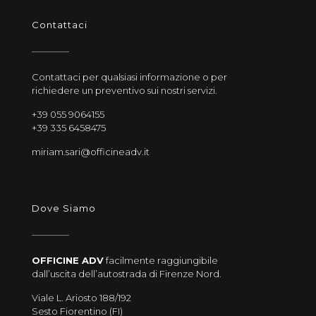
Contattaci
Contattaci per qualsiasi informazione o per
richiedere un preventivo sui nostri servizi.
+39 055 9064155
+39 335 6458475
miriam.sari@officineadv.it
Dove Siamo
OFFICINE ADV
facilmente raggiungibile
dall’uscita dell’autostrada di Firenze Nord.
Viale L. Ariosto 188/192
Sesto Fiorentino (FI)