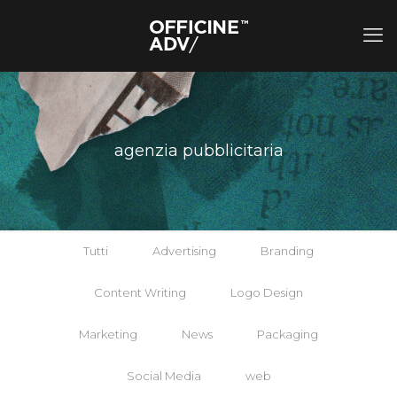
agenzia pubblicitaria
Tutti
Advertising
Branding
Content Writing
Logo Design
Marketing
News
Packaging
Social Media
web