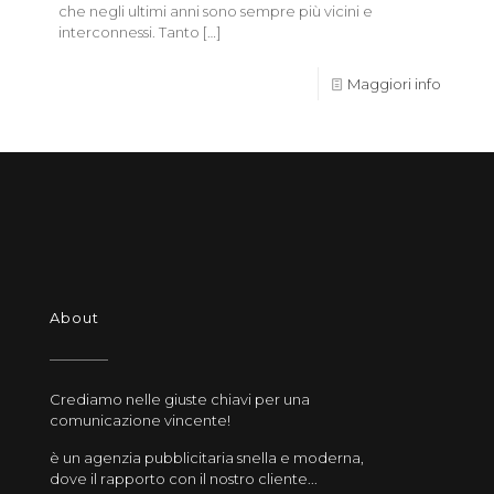
che negli ultimi anni sono sempre più vicini e
interconnessi. Tanto
[…]
Maggiori info
About
Crediamo nelle giuste chiavi per una
comunicazione vincente!
è un agenzia pubblicitaria snella e moderna,
dove il rapporto con il nostro cliente...