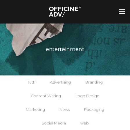
enterteinment
Tutti
Advertising
Branding
Content Writing
Logo Design
Marketing
News
Packaging
Social Media
web