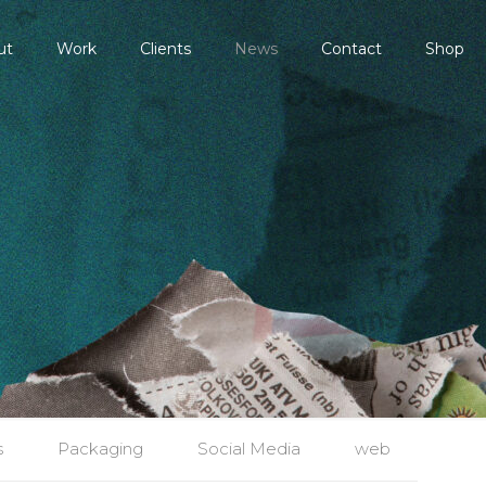
ut
Work
Clients
News
Contact
Shop
s
Packaging
Social Media
web