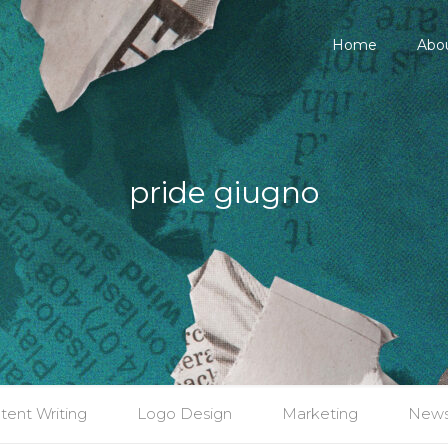
Home
Abo
pride giugno
tent Writing
Logo Design
Marketing
New