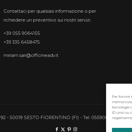
Contattaci per qualsiasi informazione o per
richiedere un preventivo sui nostri servizi.
+39 055 9064155
+39 335 6458475
miriam.sari@officineadv.it
Per fornire 
memorizzare 
tecnologie 
ID unici su 
8/192 - 50019 SESTO FIORENTINO (FI) - Tel: 0559064155 - email
negativamen