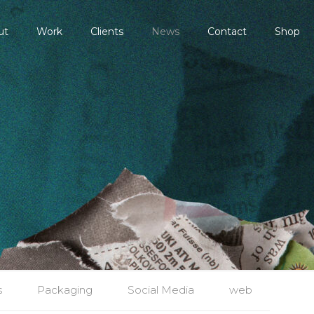
ut
Work
Clients
News
Contact
Shop
s
Packaging
Social Media
web