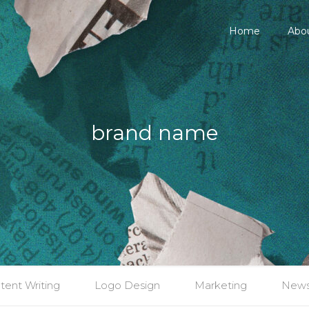
Home
Abo
brand name
tent Writing
Logo Design
Marketing
New