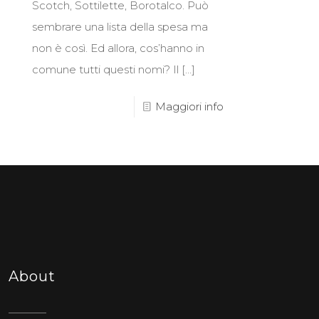
Scotch, Sottilette, Borotalco. Può
sembrare una lista della spesa ma
non è così. Ed allora, cos’hanno in
comune tutti questi nomi? Il
[…]
Maggiori info
About