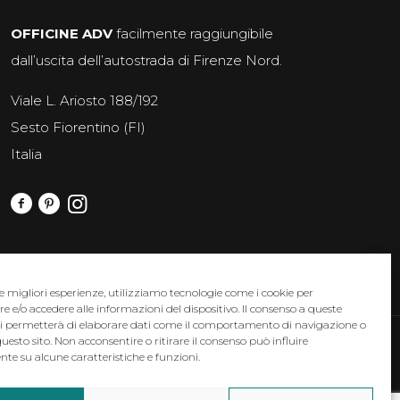
OFFICINE ADV
facilmente raggiungibile
dall’uscita dell’autostrada di Firenze Nord.
Viale L. Ariosto 188/192
Sesto Fiorentino (FI)
Italia
le migliori esperienze, utilizziamo tecnologie come i cookie per
e/o accedere alle informazioni del dispositivo. Il consenso a queste
ci permetterà di elaborare dati come il comportamento di navigazione o
questo sito. Non acconsentire o ritirare il consenso può influire
: miriam.sari@officineadv.it - p.iva 03167460249
te su alcune caratteristiche e funzioni.