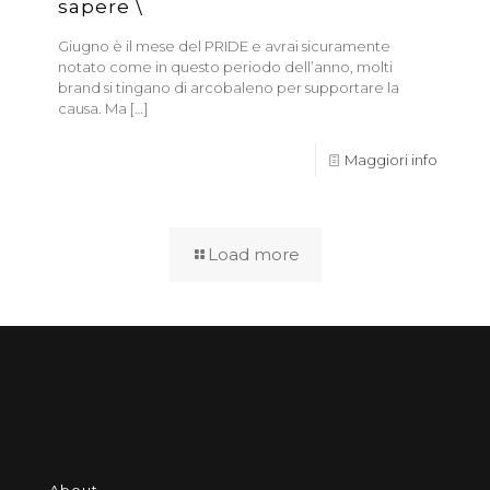
sapere \
Giugno è il mese del PRIDE e avrai sicuramente
notato come in questo periodo dell’anno, molti
brand si tingano di arcobaleno per supportare la
causa. Ma
[…]
Maggiori info
Load more
About