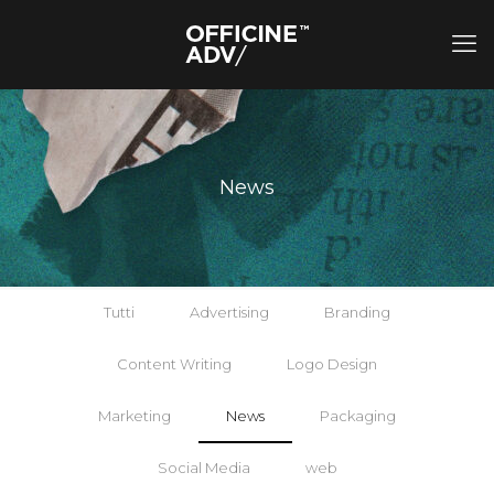
News
Tutti
Advertising
Branding
Content Writing
Logo Design
Marketing
News
Packaging
Social Media
web