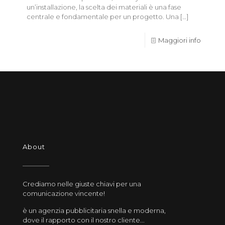
un’installazione, la scelta dei materiali è una fase
centrale e fondamentale per un progetto. Una
[…]
Maggiori info
About
Crediamo nelle giuste chiavi per una
comunicazione vincente!
è un agenzia pubblicitaria snella e moderna,
dove il rapporto con il nostro cliente...