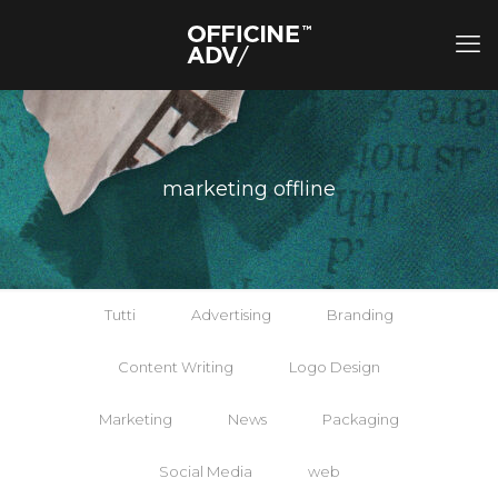
marketing offline
Tutti
Advertising
Branding
Content Writing
Logo Design
Marketing
News
Packaging
Social Media
web