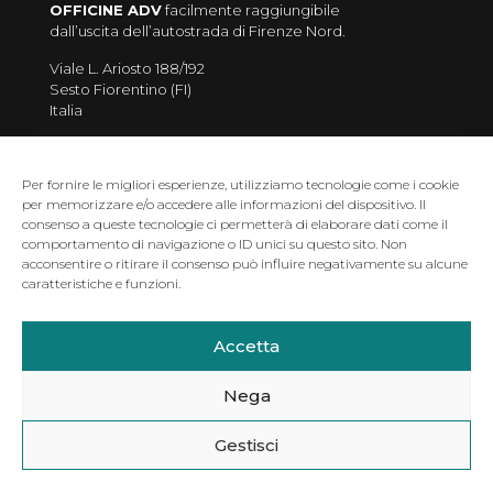
OFFICINE ADV
facilmente raggiungibile
dall’uscita dell’autostrada di Firenze Nord.
Viale L. Ariosto 188/192
Sesto Fiorentino (FI)
Italia
Per fornire le migliori esperienze, utilizziamo tecnologie come i cookie
per memorizzare e/o accedere alle informazioni del dispositivo. Il
consenso a queste tecnologie ci permetterà di elaborare dati come il
comportamento di navigazione o ID unici su questo sito. Non
acconsentire o ritirare il consenso può influire negativamente su alcune
caratteristiche e funzioni.
Accetta
Officine ADV di Miriam Sari - Via L. Ariosto 188/192 -
50019 SESTO FIORENTINO (FI) - Tel: 0559064155 - email:
miriam.sari@officineadv.it - p.iva 03167460249
Nega
Gestisci