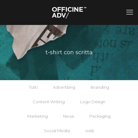
t-shirt con scritta
Tutti
Advertising
Branding
Content Writing
Logo Design
Marketing
News
Packaging
Social Media
web