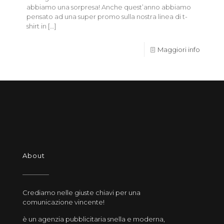
abbiamo una sorpresa! Anche quest’anno abbiamo
pensato ad una super promo sulla nostra linea di t-
shirt in
[…]
Maggiori info
About
Crediamo nelle giuste chiavi per una
comunicazione vincente!
è un agenzia pubblicitaria snella e moderna,