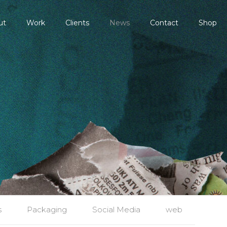
ut
Work
Clients
News
Contact
Shop
s
Packaging
Social Media
web