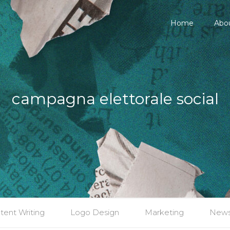
Home
Abo
campagna elettorale social
tent Writing
Logo Design
Marketing
New