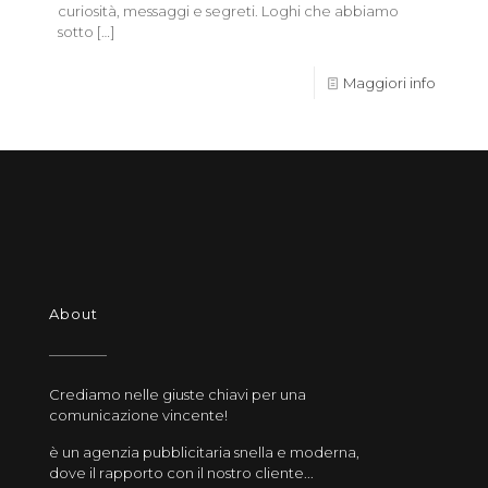
curiosità, messaggi e segreti. Loghi che abbiamo
sotto
[…]
Maggiori info
About
Crediamo nelle giuste chiavi per una
comunicazione vincente!
è un agenzia pubblicitaria snella e moderna,
dove il rapporto con il nostro cliente...