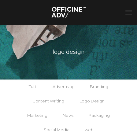
logo design
Tutti
Advertising
Branding
Content Writing
Logo Design
Marketing
News
Packaging
Social Media
web