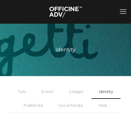
Identity
Tutti
Eventi
Gadget
Identity
Pubblicità
Social Media
Web