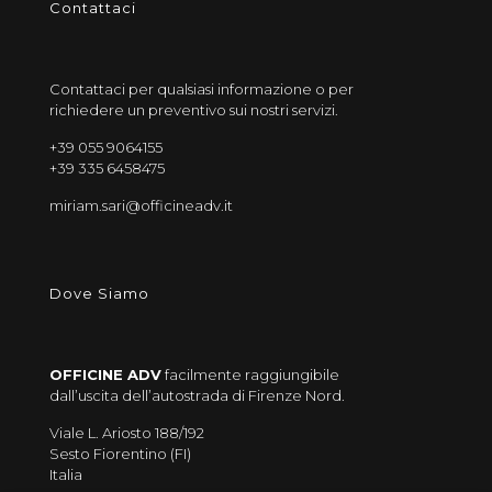
Contattaci
Contattaci per qualsiasi informazione o per
richiedere un preventivo sui nostri servizi.
+39 055 9064155
+39 335 6458475
miriam.sari@officineadv.it
Dove Siamo
OFFICINE ADV
facilmente raggiungibile
dall’uscita dell’autostrada di Firenze Nord.
Viale L. Ariosto 188/192
Sesto Fiorentino (FI)
Italia