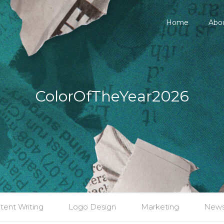
Home
Abo
ColorOfTheYear2026
tent Writing
Logo Design
Marketing
New