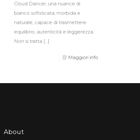
Cloud Dancer, una nuance di
bianco sofisticata, morbida e
naturale, capace di trasmettere
equilibrio, autenticità e leggerezza.
Non si tratta
[…]
Maggiori info
About