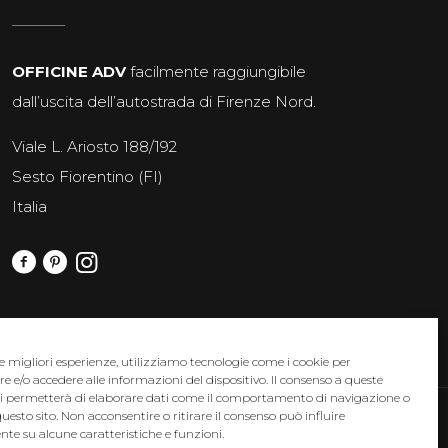
OFFICINE ADV
facilmente raggiungibile
dall’uscita dell’autostrada di Firenze Nord.
Viale L. Ariosto 188/192
Sesto Fiorentino (FI)
Italia
le migliori esperienze, utilizziamo tecnologie come i cookie per
e/o accedere alle informazioni del dispositivo. Il consenso a queste
ci permetterà di elaborare dati come il comportamento di navigazione o
questo sito. Non acconsentire o ritirare il consenso può influire
: miriam.sari@officineadv.it - p.iva 03167460249
te su alcune caratteristiche e funzioni.