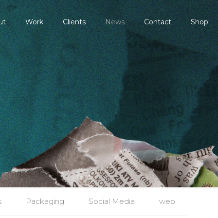
ut
Work
Clients
News
Contact
Shop
s
Packaging
Social Media
web