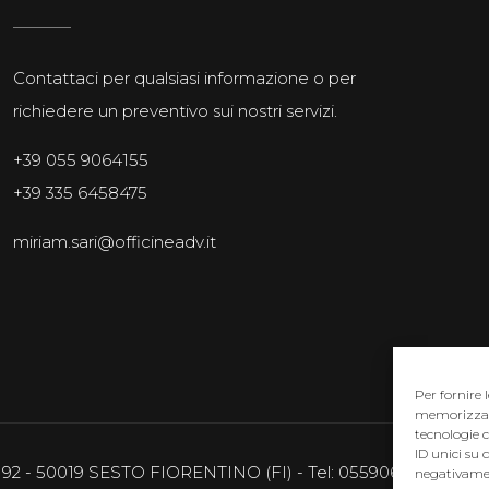
Contattaci per qualsiasi informazione o per
richiedere un preventivo sui nostri servizi.
+39 055 9064155
+39 335 6458475
miriam.sari@officineadv.it
Per fornire 
memorizzare 
tecnologie 
ID unici su 
8/192 - 50019 SESTO FIORENTINO (FI) - Tel: 0559064155 - email
negativamen